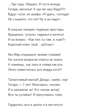
…Три года. Общага. И гости всегда.
Гитара, веселье! А где же наш Вадя?!!!
Вдруг голос из шкафа «Я здесь, господа!
Не слышите, что ли? Ну и не надо!»
В коньках покорял ледяные просторы:
Вращенья, тулупы, паденья и взлеты!
И на вопрос: «Как пел ты там, в хоре?»
Короткий ответ твой : «рОтом»!
Мы Мир открывали твоими глазами!
На тысячи вопросов ответы не знали.
А помнишь, как лихо в отверстие рта
Легко поместилась вся морда кота?!
Талантливый малый! Дзюдо, самбо, хор!
Гитара — 7 лет! Многовато, похоже.
И в шахматах ас! И в театре актер!
Все ты успевал! И прогуливать тоже.
Гордились все в школе и в институте