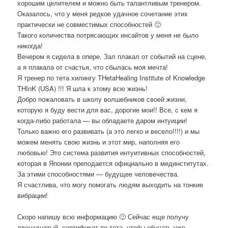
хорошим целителем и можно быть талантливым тренером.
Оказалось, что у меня редкое удачное сочетание этих
практически не совместимых способностей
🙂
Такого количества потрясающих инсайтов у меня не было
никогда!
Вечером я сидела в опере. Зал плакал от событий на сцене,
а я плакала от счастья, что сбылась моя мечта!
Я тренер по тета хилингу THetaHealing Institute of Knowledge
THInK (USA) !!! Я шла к этому всю жизнь!
Добро пожаловать в школу волшебников своей жизни,
которую я буду вести для вас, дорогие мои!! Все, с кем я
когда-либо работала — вы обладаете даром интуиции!
Только важно его развивать (а это легко и весело!!!!) и мы
можем менять свою жизнь и этот мир, наполняя его
любовью! Это система развития интуитивных способностей,
которая в Японии преподается официально в мединститутах.
За этими способностями — будущее человечества.
Я счастлива, что могу помогать людям выходить на тонкие
вибрации!
Скоро напишу всю информацию
🙂 Сейчас еще получу
двенадцатый сертификат по тета, чтобы обучать уже