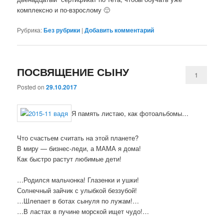
комплексно и по-взрослому
🙂
Рубрика:
Без рубрики
|
Добавить комментарий
ПОСВЯЩЕНИЕ СЫНУ
1
Posted on
29.10.2017
Я память листаю, как фотоальбомы…
Что счастьем считать на этой планете?
В миру — бизнес-леди, а МАМА я дома!
Как быстро растут любимые дети!
…Родился мальчонка! Глазенки и ушки!
Солнечный зайчик с улыбкой беззубой!
…Шлепает в ботах сынуля по лужам!…
…В ластах в пучине морской ищет чудо!…