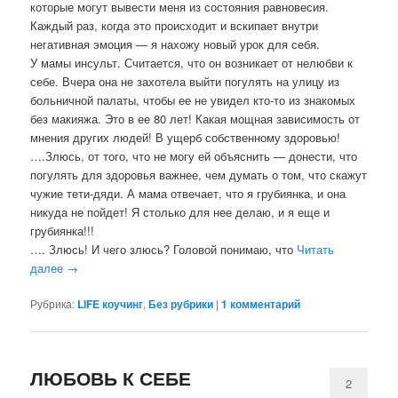
которые могут вывести меня из состояния равновесия.
Каждый раз, когда это происходит и вскипает внутри
негативная эмоция — я нахожу новый урок для себя.
У мамы инсульт. Считается, что он возникает от нелюбви к
себе. Вчера она не захотела выйти погулять на улицу из
больничной палаты, чтобы ее не увидел кто-то из знакомых
без макияжа. Это в ее 80 лет! Какая мощная зависимость от
мнения других людей! В ущерб собственному здоровью!
….Злюсь, от того, что не могу ей объяснить — донести, что
погулять для здоровья важнее, чем думать о том, что скажут
чужие тети-дяди. А мама отвечает, что я грубиянка, и она
никуда не пойдет! Я столько для нее делаю, и я еще и
грубиянка!!!
…. Злюсь! И чего злюсь? Головой понимаю, что
Читать
далее
→
Рубрика:
LIFE коучинг
,
Без рубрики
|
1
комментарий
ЛЮБОВЬ К СЕБЕ
2