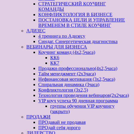
СТРАТЕГИЧЕСКИЙ КОУЧИНГ
КОМАНДЫ
КОНФЛИКТОЛОГИЯ В БИЗНЕСЕ
ПОСТАНОВКА ЦЕЛИ И УПРАВЛЕНИЕ
ВРЕМЕНЕМ В СТИЛЕ КОУЧИНГ
АДИЗЕС
4 тренинга по Адизесу
Синдаг. Синергетическая диагностика
ВЕБИНАРЫ ДЛЯ БИЗНЕСА
Коучинг команд (4х2,5часа)
КК6
КК7
Продажи-профессионально(4х2,5часа)
Тайм менеджмент (2х3часа)
Нефинансовая мотивация (3х2,5часа)
Спиральная динамика (3часа)
Конфликтология (3х2,5)
Технология проведения вебинаров(2х2часа)
VIP коуч успеха 90 дневная программа
группы обучения VIP коучингу
(закрыто)
ПРОДАЖИ
ПРОдавай не продавая
ПРОдай себя дорого
ЛИДЕРСТВО