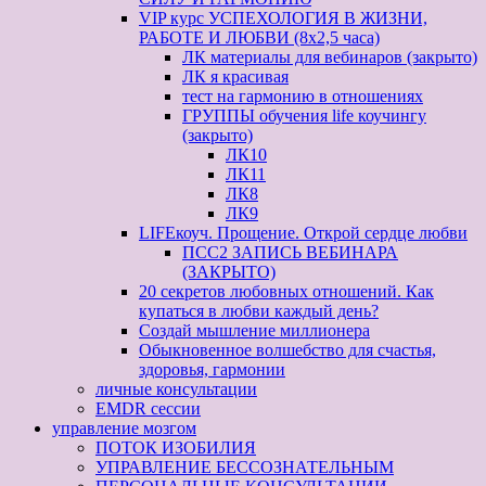
VIP курс УСПЕХОЛОГИЯ В ЖИЗНИ,
РАБОТЕ И ЛЮБВИ (8х2,5 часа)
ЛК материалы для вебинаров (закрыто)
ЛК я красивая
тест на гармонию в отношениях
ГРУППЫ обучения life коучингу
(закрыто)
ЛК10
ЛК11
ЛК8
ЛК9
LIFEкоуч. Прощение. Открой сердце любви
ПСС2 ЗАПИСЬ ВЕБИНАРА
(ЗАКРЫТО)
20 секретов любовных отношений. Как
купаться в любви каждый день?
Создай мышление миллионера
Обыкновенное волшебство для счастья,
здоровья, гармонии
личные консультации
EMDR сессии
управление мозгом
ПОТОК ИЗОБИЛИЯ
УПРАВЛЕНИЕ БЕССОЗНАТЕЛЬНЫМ