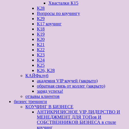
Хвасталки К15
К28
Вопросы по коучингу
К29
К17 коучинг
К18
К19
К20
К21
К22
К23
К24
К25
К26, К28
КАЙФклуб
академия VIP коучей (закрыто)
обратная связь от коллег (закрыто)
заряд успеха!
отзывы клиентов
бизнес тренинги
КОУЧИНГ В БИЗНЕСЕ
АНТИКРИЗИСНОЕ VIP ЛИДЕРСТВО И
МЕНЕДЖМЕНТ ДЛЯ ТОПов И
СОБСТВЕННИКОВ БИЗНЕСА в стиле
коучинг