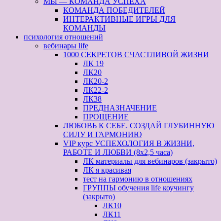
МЫ — КОМАНДА УСПЕХА
КОМАНДА ПОБЕДИТЕЛЕЙ
ИНТЕРАКТИВНЫЕ ИГРЫ ДЛЯ
КОМАНДЫ
психология отношений
вебинары life
1000 СЕКРЕТОВ СЧАСТЛИВОЙ ЖИЗНИ
ЛК 19
ЛК20
ЛК20-2
ЛК22-2
ЛК38
ПРЕДНАЗНАЧЕНИЕ
ПРОЩЕНИЕ
ЛЮБОВЬ К СЕБЕ. СОЗДАЙ ГЛУБИННУЮ
СИЛУ И ГАРМОНИЮ
VIP курс УСПЕХОЛОГИЯ В ЖИЗНИ,
РАБОТЕ И ЛЮБВИ (8х2,5 часа)
ЛК материалы для вебинаров (закрыто)
ЛК я красивая
тест на гармонию в отношениях
ГРУППЫ обучения life коучингу
(закрыто)
ЛК10
ЛК11