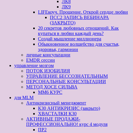
ЛК8
ЛК9
LIFEкоуч. Прощение. Открой сердце любви
ПСС2 ЗАПИСЬ ВЕБИНАРА
(ЗАКРЫТО)
20 секретов любовных отношений. Как
купаться в любви каждый день?
Создай мышление миллионера
Обыкновенное волшебство для счастья,
здоровья, гармонии
личные консультации
EMDR сессии
управление мозгом
ПОТОК ИЗОБИЛИЯ
УПРАВЛЕНИЕ БЕССОЗНАТЕЛЬНЫМ
ПЕРСОНАЛЬНЫЕ КОНСУЛЬТАЦИИ
МЕТОД ХОСЕ СИЛЬВА
ММ6 КУРС
для MLM
Антикризисный менеджмент
К30 АНТИКРИЗИС (закрыто)
ХВАСТАЛКИ К30
АКТИВНЫЕ ПРОДАЖИ-
ПРОФЕССИОНАЛЬНО! курс 4 модуля
ПР2