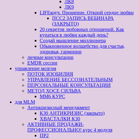
ЛК8
ЛК9
LIFEкоуч. Прощение. Открой сердце любви
ПСС2 ЗАПИСЬ ВЕБИНАРА
(ЗАКРЫТО)
20 секретов любовных отношений. Как
купаться в любви каждый день?
Создай мышление миллионера
Обыкновенное волшебство для счастья,
здоровья, гармонии
личные консультации
EMDR сессии
управление мозгом
ПОТОК ИЗОБИЛИЯ
УПРАВЛЕНИЕ БЕССОЗНАТЕЛЬНЫМ
ПЕРСОНАЛЬНЫЕ КОНСУЛЬТАЦИИ
МЕТОД ХОСЕ СИЛЬВА
ММ6 КУРС
для MLM
Антикризисный менеджмент
К30 АНТИКРИЗИС (закрыто)
ХВАСТАЛКИ К30
АКТИВНЫЕ ПРОДАЖИ-
ПРОФЕССИОНАЛЬНО! курс 4 модуля
ПР2