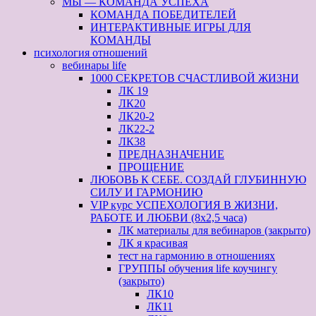
МЫ — КОМАНДА УСПЕХА
КОМАНДА ПОБЕДИТЕЛЕЙ
ИНТЕРАКТИВНЫЕ ИГРЫ ДЛЯ
КОМАНДЫ
психология отношений
вебинары life
1000 СЕКРЕТОВ СЧАСТЛИВОЙ ЖИЗНИ
ЛК 19
ЛК20
ЛК20-2
ЛК22-2
ЛК38
ПРЕДНАЗНАЧЕНИЕ
ПРОЩЕНИЕ
ЛЮБОВЬ К СЕБЕ. СОЗДАЙ ГЛУБИННУЮ
СИЛУ И ГАРМОНИЮ
VIP курс УСПЕХОЛОГИЯ В ЖИЗНИ,
РАБОТЕ И ЛЮБВИ (8х2,5 часа)
ЛК материалы для вебинаров (закрыто)
ЛК я красивая
тест на гармонию в отношениях
ГРУППЫ обучения life коучингу
(закрыто)
ЛК10
ЛК11