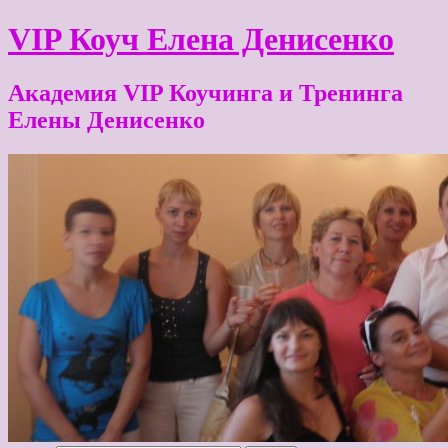
VIP Коуч Елена Денисенко
Академия VIP Коучинга и Тренинга
Елены Денисенко