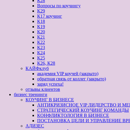
К28
Вопросы по коучингу
К29
К17 коучинг
К18
К19
К20
К21
К22
К23
К24
К25
К26, К28
КАЙФклуб
академия VIP коучей (закрыто)
обратная связь от коллег (закрыто)
заряд успеха!
отзывы клиентов
бизнес тренинги
КОУЧИНГ В БИЗНЕСЕ
АНТИКРИЗИСНОЕ VIP ЛИДЕРСТВО И МЕН
СТРАТЕГИЧЕСКИЙ КОУЧИНГ КОМАНДЫ
КОНФЛИКТОЛОГИЯ В БИЗНЕСЕ
ПОСТАНОВКА ЦЕЛИ И УПРАВЛЕНИЕ ВР
АДИЗЕС