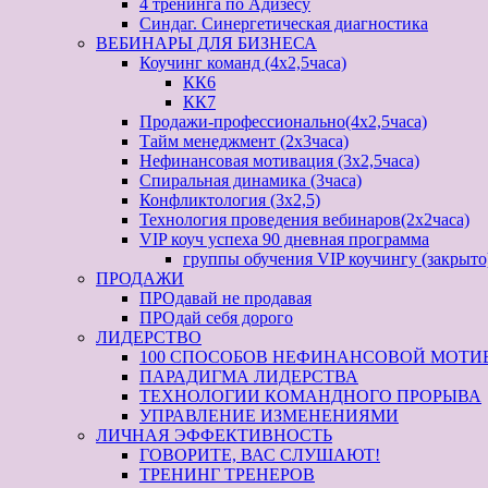
4 тренинга по Адизесу
Синдаг. Синергетическая диагностика
ВЕБИНАРЫ ДЛЯ БИЗНЕСА
Коучинг команд (4х2,5часа)
КК6
КК7
Продажи-профессионально(4х2,5часа)
Тайм менеджмент (2х3часа)
Нефинансовая мотивация (3х2,5часа)
Спиральная динамика (3часа)
Конфликтология (3х2,5)
Технология проведения вебинаров(2х2часа)
VIP коуч успеха 90 дневная программа
группы обучения VIP коучингу (закрыто
ПРОДАЖИ
ПРОдавай не продавая
ПРОдай себя дорого
ЛИДЕРСТВО
100 СПОСОБОВ НЕФИНАНСОВОЙ МОТИ
ПАРАДИГМА ЛИДЕРСТВА
ТЕХНОЛОГИИ КОМАНДНОГО ПРОРЫВА
УПРАВЛЕНИЕ ИЗМЕНЕНИЯМИ
ЛИЧНАЯ ЭФФЕКТИВНОСТЬ
ГОВОРИТЕ, ВАС СЛУШАЮТ!
ТРЕНИНГ ТРЕНЕРОВ