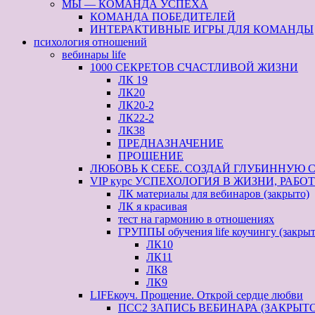
МЫ — КОМАНДА УСПЕХА
КОМАНДА ПОБЕДИТЕЛЕЙ
ИНТЕРАКТИВНЫЕ ИГРЫ ДЛЯ КОМАНДЫ
психология отношений
вебинары life
1000 СЕКРЕТОВ СЧАСТЛИВОЙ ЖИЗНИ
ЛК 19
ЛК20
ЛК20-2
ЛК22-2
ЛК38
ПРЕДНАЗНАЧЕНИЕ
ПРОЩЕНИЕ
ЛЮБОВЬ К СЕБЕ. СОЗДАЙ ГЛУБИННУЮ 
VIP курс УСПЕХОЛОГИЯ В ЖИЗНИ, РАБОТЕ 
ЛК материалы для вебинаров (закрыто)
ЛК я красивая
тест на гармонию в отношениях
ГРУППЫ обучения life коучингу (закрыт
ЛК10
ЛК11
ЛК8
ЛК9
LIFEкоуч. Прощение. Открой сердце любви
ПСС2 ЗАПИСЬ ВЕБИНАРА (ЗАКРЫТО