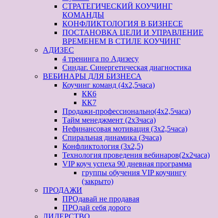
СТРАТЕГИЧЕСКИЙ КОУЧИНГ
КОМАНДЫ
КОНФЛИКТОЛОГИЯ В БИЗНЕСЕ
ПОСТАНОВКА ЦЕЛИ И УПРАВЛЕНИЕ
ВРЕМЕНЕМ В СТИЛЕ КОУЧИНГ
АДИЗЕС
4 тренинга по Адизесу
Синдаг. Синергетическая диагностика
ВЕБИНАРЫ ДЛЯ БИЗНЕСА
Коучинг команд (4х2,5часа)
КК6
КК7
Продажи-профессионально(4х2,5часа)
Тайм менеджмент (2х3часа)
Нефинансовая мотивация (3х2,5часа)
Спиральная динамика (3часа)
Конфликтология (3х2,5)
Технология проведения вебинаров(2х2часа)
VIP коуч успеха 90 дневная программа
группы обучения VIP коучингу
(закрыто)
ПРОДАЖИ
ПРОдавай не продавая
ПРОдай себя дорого
ЛИДЕРСТВО