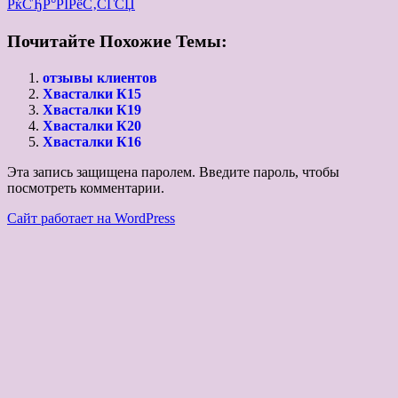
РќСЂР°РІРёС‚СЃСЏ
Почитайте Похожие Темы:
отзывы клиентов
Хвасталки К15
Хвасталки К19
Хвасталки К20
Хвасталки К16
Эта запись защищена паролем. Введите пароль, чтобы
посмотреть комментарии.
Сайт работает на WordPress