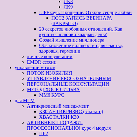
ЛК8
ЛК9
LIFEкоуч. Прощение. Открой сердце любви
ПСС2 ЗАПИСЬ ВЕБИНАРА
(ЗАКРЫТО)
20 секретов любовных отношений. Как
купаться в любви каждый день?
Создай мышление миллионера
Обыкновенное волшебство для счастья,
здоровья, гармонии
личные консультации
EMDR сессии
управление мозгом
ПОТОК ИЗОБИЛИЯ
УПРАВЛЕНИЕ БЕССОЗНАТЕЛЬНЫМ
ПЕРСОНАЛЬНЫЕ КОНСУЛЬТАЦИИ
МЕТОД ХОСЕ СИЛЬВА
ММ6 КУРС
для MLM
Антикризисный менеджмент
К30 АНТИКРИЗИС (закрыто)
ХВАСТАЛКИ К30
АКТИВНЫЕ ПРОДАЖИ-
ПРОФЕССИОНАЛЬНО! курс 4 модуля
ПР2