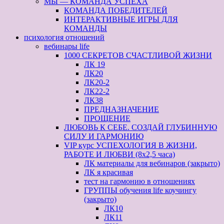
МЫ — КОМАНДА УСПЕХА
КОМАНДА ПОБЕДИТЕЛЕЙ
ИНТЕРАКТИВНЫЕ ИГРЫ ДЛЯ
КОМАНДЫ
психология отношений
вебинары life
1000 СЕКРЕТОВ СЧАСТЛИВОЙ ЖИЗНИ
ЛК 19
ЛК20
ЛК20-2
ЛК22-2
ЛК38
ПРЕДНАЗНАЧЕНИЕ
ПРОЩЕНИЕ
ЛЮБОВЬ К СЕБЕ. СОЗДАЙ ГЛУБИННУЮ
СИЛУ И ГАРМОНИЮ
VIP курс УСПЕХОЛОГИЯ В ЖИЗНИ,
РАБОТЕ И ЛЮБВИ (8х2,5 часа)
ЛК материалы для вебинаров (закрыто)
ЛК я красивая
тест на гармонию в отношениях
ГРУППЫ обучения life коучингу
(закрыто)
ЛК10
ЛК11