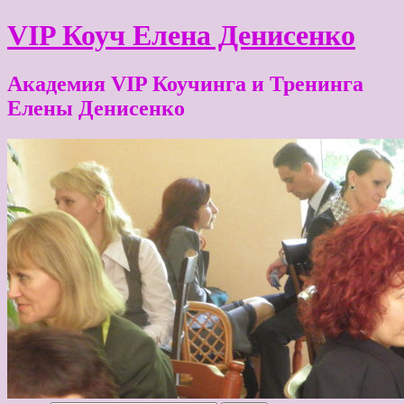
VIP Коуч Елена Денисенко
Академия VIP Коучинга и Тренинга
Елены Денисенко