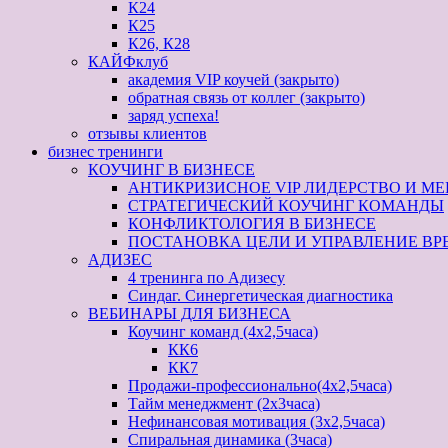
К24
К25
К26, К28
КАЙФклуб
академия VIP коучей (закрыто)
обратная связь от коллег (закрыто)
заряд успеха!
отзывы клиентов
бизнес тренинги
КОУЧИНГ В БИЗНЕСЕ
АНТИКРИЗИСНОЕ VIP ЛИДЕРСТВО И МЕН
СТРАТЕГИЧЕСКИЙ КОУЧИНГ КОМАНДЫ
КОНФЛИКТОЛОГИЯ В БИЗНЕСЕ
ПОСТАНОВКА ЦЕЛИ И УПРАВЛЕНИЕ ВР
АДИЗЕС
4 тренинга по Адизесу
Синдаг. Синергетическая диагностика
ВЕБИНАРЫ ДЛЯ БИЗНЕСА
Коучинг команд (4х2,5часа)
КК6
КК7
Продажи-профессионально(4х2,5часа)
Тайм менеджмент (2х3часа)
Нефинансовая мотивация (3х2,5часа)
Спиральная динамика (3часа)