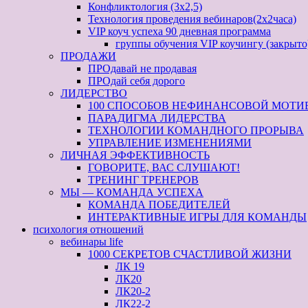
Конфликтология (3х2,5)
Технология проведения вебинаров(2х2часа)
VIP коуч успеха 90 дневная программа
группы обучения VIP коучингу (закрыто
ПРОДАЖИ
ПРОдавай не продавая
ПРОдай себя дорого
ЛИДЕРСТВО
100 СПОСОБОВ НЕФИНАНСОВОЙ МОТИ
ПАРАДИГМА ЛИДЕРСТВА
ТЕХНОЛОГИИ КОМАНДНОГО ПРОРЫВА
УПРАВЛЕНИЕ ИЗМЕНЕНИЯМИ
ЛИЧНАЯ ЭФФЕКТИВНОСТЬ
ГОВОРИТЕ, ВАС СЛУШАЮТ!
ТРЕНИНГ ТРЕНЕРОВ
МЫ — КОМАНДА УСПЕХА
КОМАНДА ПОБЕДИТЕЛЕЙ
ИНТЕРАКТИВНЫЕ ИГРЫ ДЛЯ КОМАНДЫ
психология отношений
вебинары life
1000 СЕКРЕТОВ СЧАСТЛИВОЙ ЖИЗНИ
ЛК 19
ЛК20
ЛК20-2
ЛК22-2