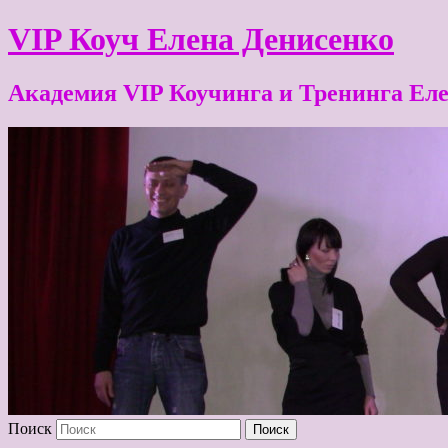
VIP Коуч Елена Денисенко
Академия VIP Коучинга и Тренинга Ел
Поиск