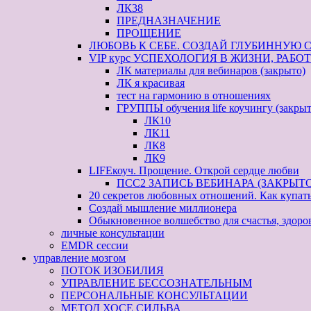
ЛК38
ПРЕДНАЗНАЧЕНИЕ
ПРОЩЕНИЕ
ЛЮБОВЬ К СЕБЕ. СОЗДАЙ ГЛУБИННУЮ 
VIP курс УСПЕХОЛОГИЯ В ЖИЗНИ, РАБОТЕ 
ЛК материалы для вебинаров (закрыто)
ЛК я красивая
тест на гармонию в отношениях
ГРУППЫ обучения life коучингу (закрыт
ЛК10
ЛК11
ЛК8
ЛК9
LIFEкоуч. Прощение. Открой сердце любви
ПСС2 ЗАПИСЬ ВЕБИНАРА (ЗАКРЫТО
20 секретов любовных отношений. Как купат
Создай мышление миллионера
Обыкновенное волшебство для счастья, здоро
личные консультации
EMDR сессии
управление мозгом
ПОТОК ИЗОБИЛИЯ
УПРАВЛЕНИЕ БЕССОЗНАТЕЛЬНЫМ
ПЕРСОНАЛЬНЫЕ КОНСУЛЬТАЦИИ
МЕТОД ХОСЕ СИЛЬВА