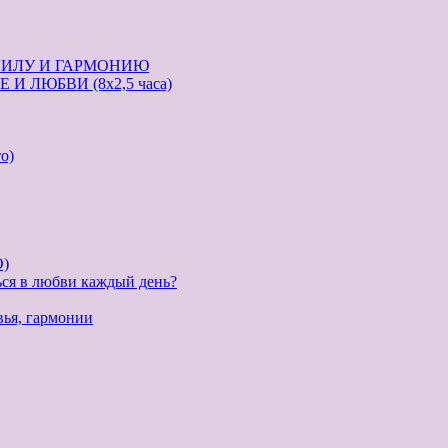
СИЛУ И ГАРМОНИЮ
И ЛЮБВИ (8х2,5 часа)
о)
)
ься в любви каждый день?
вья, гармонии