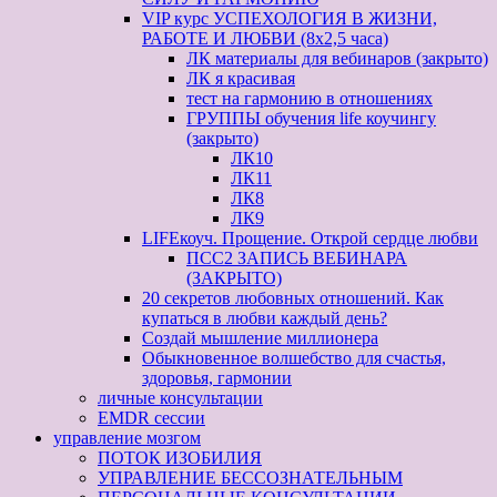
VIP курс УСПЕХОЛОГИЯ В ЖИЗНИ,
РАБОТЕ И ЛЮБВИ (8х2,5 часа)
ЛК материалы для вебинаров (закрыто)
ЛК я красивая
тест на гармонию в отношениях
ГРУППЫ обучения life коучингу
(закрыто)
ЛК10
ЛК11
ЛК8
ЛК9
LIFEкоуч. Прощение. Открой сердце любви
ПСС2 ЗАПИСЬ ВЕБИНАРА
(ЗАКРЫТО)
20 секретов любовных отношений. Как
купаться в любви каждый день?
Создай мышление миллионера
Обыкновенное волшебство для счастья,
здоровья, гармонии
личные консультации
EMDR сессии
управление мозгом
ПОТОК ИЗОБИЛИЯ
УПРАВЛЕНИЕ БЕССОЗНАТЕЛЬНЫМ