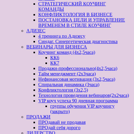
СТРАТЕГИЧЕСКИЙ КОУЧИНГ
КОМАНДЫ
КОНФЛИКТОЛОГИЯ В БИЗНЕСЕ
ПОСТАНОВКА ЦЕЛИ И УПРАВЛЕНИЕ
ВРЕМЕНЕМ В СТИЛЕ КОУЧИНГ
АДИЗЕС
4 тренинга по Адизесу
Синдаг. Синергетическая диагностика
ВЕБИНАРЫ ДЛЯ БИЗНЕСА
Коучинг команд (4х2,5часа)
КК6
КК7
Продажи-профессионально(4х2,5часа)
Тайм менеджмент (2х3часа)
Нефинансовая мотивация (3х2,5часа)
Спиральная динамика (3часа)
Конфликтология (3х2,5)
Технология проведения вебинаров(2х2часа)
VIP коуч успеха 90 дневная программа
группы обучения VIP коучингу
(закрыто)
ПРОДАЖИ
ПРОдавай не продавая
ПРОдай себя дорого
ЛИДЕРСТВО