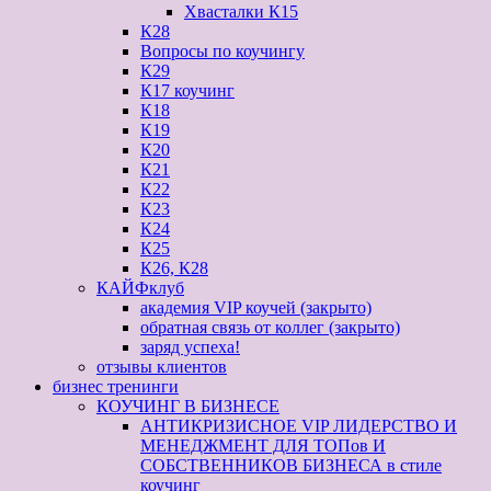
Хвасталки К15
К28
Вопросы по коучингу
К29
К17 коучинг
К18
К19
К20
К21
К22
К23
К24
К25
К26, К28
КАЙФклуб
академия VIP коучей (закрыто)
обратная связь от коллег (закрыто)
заряд успеха!
отзывы клиентов
бизнес тренинги
КОУЧИНГ В БИЗНЕСЕ
АНТИКРИЗИСНОЕ VIP ЛИДЕРСТВО И
МЕНЕДЖМЕНТ ДЛЯ ТОПов И
СОБСТВЕННИКОВ БИЗНЕСА в стиле
коучинг