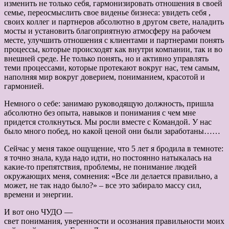
изменить не только себя, гармонизировать отношения в своей
семье, переосмыслить свое виденье бизнеса: увидеть себя ,
своих коллег и партнеров абсолютно в другом свете, наладить
мосты и установить благоприятную атмосферу на рабочем
месте, улучшить отношения с клиентами и партнерами понять
процессы, которые происходят как внутри компании, так и во
внешней среде. Не только понять, но и активно управлять
теми процессами, которые протекают вокруг нас, тем самым,
наполняя мир вокруг доверием, пониманием, красотой и
гармонией.
Немного о себе: занимаю руководящую должность, пришла
абсолютно без опыта, навыков и понимания с чем мне
придется столкнуться. Мы росли вместе с Командой. У нас
было много побед, но какой ценой они были заработаны……
Сейчас у меня такое ощущение, что 5 лет я бродила в темноте:
я точно знала, куда надо идти, но постоянно натыкалась на
какие-то препятствия, проблемы, не понимание людей
окружающих меня, сомнения: «Все ли делается правильно, а
может, не так надо было?» – все это забирало массу сил,
времени и энергии.
И вот оно ЧУДО —
свет понимания, уверенности и осознания правильности моих