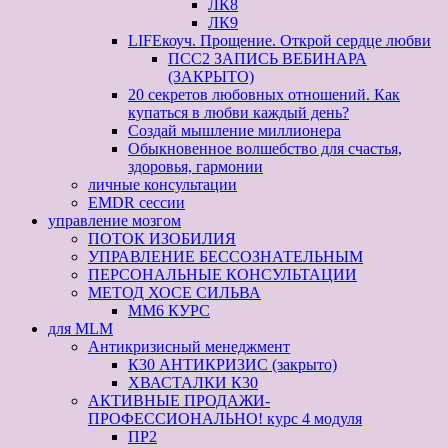
ЛК8
ЛК9
LIFEкоуч. Прощение. Открой сердце любви
ПСС2 ЗАПИСЬ ВЕБИНАРА
(ЗАКРЫТО)
20 секретов любовных отношений. Как
купаться в любви каждый день?
Создай мышление миллионера
Обыкновенное волшебство для счастья,
здоровья, гармонии
личные консультации
EMDR сессии
управление мозгом
ПОТОК ИЗОБИЛИЯ
УПРАВЛЕНИЕ БЕССОЗНАТЕЛЬНЫМ
ПЕРСОНАЛЬНЫЕ КОНСУЛЬТАЦИИ
МЕТОД ХОСЕ СИЛЬВА
ММ6 КУРС
для MLM
Антикризисный менеджмент
К30 АНТИКРИЗИС (закрыто)
ХВАСТАЛКИ К30
АКТИВНЫЕ ПРОДАЖИ-
ПРОФЕССИОНАЛЬНО! курс 4 модуля
ПР2