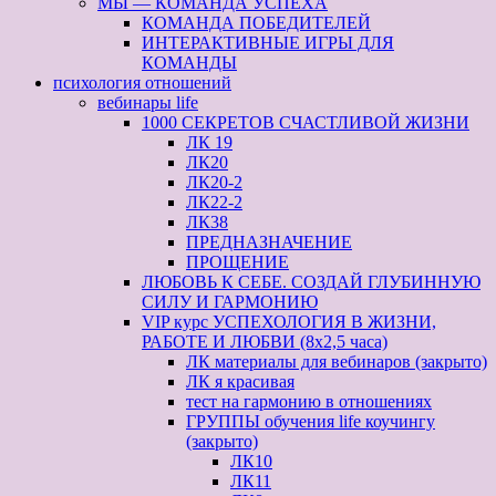
МЫ — КОМАНДА УСПЕХА
КОМАНДА ПОБЕДИТЕЛЕЙ
ИНТЕРАКТИВНЫЕ ИГРЫ ДЛЯ
КОМАНДЫ
психология отношений
вебинары life
1000 СЕКРЕТОВ СЧАСТЛИВОЙ ЖИЗНИ
ЛК 19
ЛК20
ЛК20-2
ЛК22-2
ЛК38
ПРЕДНАЗНАЧЕНИЕ
ПРОЩЕНИЕ
ЛЮБОВЬ К СЕБЕ. СОЗДАЙ ГЛУБИННУЮ
СИЛУ И ГАРМОНИЮ
VIP курс УСПЕХОЛОГИЯ В ЖИЗНИ,
РАБОТЕ И ЛЮБВИ (8х2,5 часа)
ЛК материалы для вебинаров (закрыто)
ЛК я красивая
тест на гармонию в отношениях
ГРУППЫ обучения life коучингу
(закрыто)
ЛК10
ЛК11