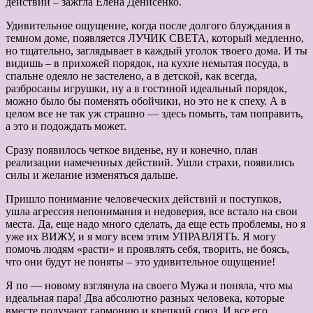
действий – зажгла Елена Денисенко.
Удивительное ощущение, когда после долгого блуждания в
темном доме, появляется ЛУЧИК СВЕТА, который медленно,
но тщательно, заглядывает в каждый уголок твоего дома. И ты
видишь – в прихожей порядок, на кухне немытая посуда, в
спальне одеяло не застелено, а в детской, как всегда,
разбросаны игрушки, ну а в гостиной идеальный порядок,
можно было бы поменять обойчики, но это не к спеху. А в
целом все не так уж страшно — здесь помыть, там поправить,
а это и подождать может.
Сразу появилось четкое виденье, ну и конечно, план
реализации намеченных действий. Ушли страхи, появились
силы и желание изменяться дальше.
Пришло понимание человеческих действий и поступков,
ушла агрессия непонимания и недоверия, все встало на свои
места. Да, еще надо много сделать, да еще есть проблемы, но я
уже их ВИЖУ, и я могу всем этим УПРАВЛЯТЬ. Я могу
помочь людям «расти» и проявлять себя, творить, не боясь,
что они будут не поняты – это удивительное ощущение!
Я по — новому взглянула на своего Мужа и поняла, что мы
идеальная пара! Два абсолютно разных человека, которые
вместе получают гармонию и крепкий союз. И все его