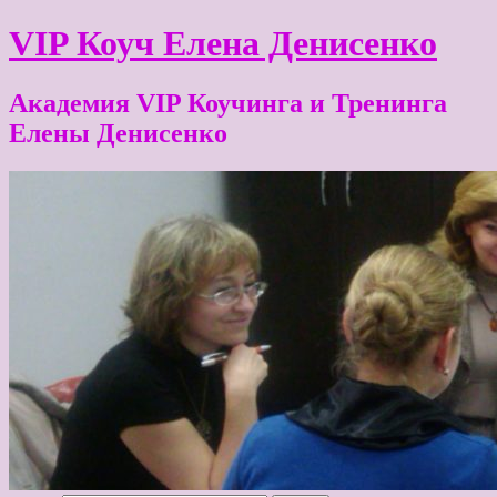
VIP Коуч Елена Денисенко
Академия VIP Коучинга и Тренинга
Елены Денисенко