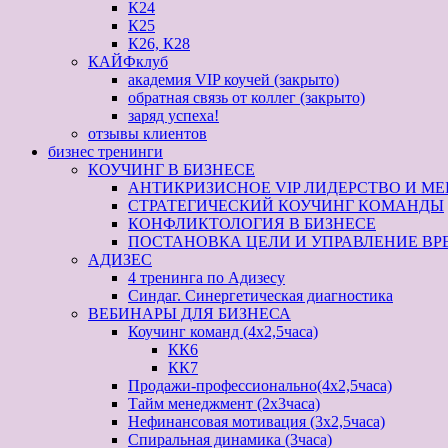
К24
К25
К26, К28
КАЙФклуб
академия VIP коучей (закрыто)
обратная связь от коллег (закрыто)
заряд успеха!
отзывы клиентов
бизнес тренинги
КОУЧИНГ В БИЗНЕСЕ
АНТИКРИЗИСНОЕ VIP ЛИДЕРСТВО И МЕН
СТРАТЕГИЧЕСКИЙ КОУЧИНГ КОМАНДЫ
КОНФЛИКТОЛОГИЯ В БИЗНЕСЕ
ПОСТАНОВКА ЦЕЛИ И УПРАВЛЕНИЕ ВР
АДИЗЕС
4 тренинга по Адизесу
Синдаг. Синергетическая диагностика
ВЕБИНАРЫ ДЛЯ БИЗНЕСА
Коучинг команд (4х2,5часа)
КК6
КК7
Продажи-профессионально(4х2,5часа)
Тайм менеджмент (2х3часа)
Нефинансовая мотивация (3х2,5часа)
Спиральная динамика (3часа)