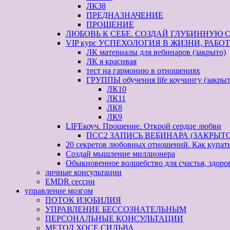
ЛК38
ПРЕДНАЗНАЧЕНИЕ
ПРОЩЕНИЕ
ЛЮБОВЬ К СЕБЕ. СОЗДАЙ ГЛУБИННУЮ 
VIP курс УСПЕХОЛОГИЯ В ЖИЗНИ, РАБОТЕ 
ЛК материалы для вебинаров (закрыто)
ЛК я красивая
тест на гармонию в отношениях
ГРУППЫ обучения life коучингу (закрыт
ЛК10
ЛК11
ЛК8
ЛК9
LIFEкоуч. Прощение. Открой сердце любви
ПСС2 ЗАПИСЬ ВЕБИНАРА (ЗАКРЫТО
20 секретов любовных отношений. Как купат
Создай мышление миллионера
Обыкновенное волшебство для счастья, здоро
личные консультации
EMDR сессии
управление мозгом
ПОТОК ИЗОБИЛИЯ
УПРАВЛЕНИЕ БЕССОЗНАТЕЛЬНЫМ
ПЕРСОНАЛЬНЫЕ КОНСУЛЬТАЦИИ
МЕТОД ХОСЕ СИЛЬВА