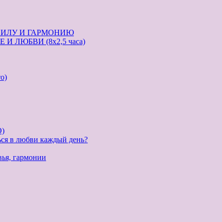
СИЛУ И ГАРМОНИЮ
И ЛЮБВИ (8х2,5 часа)
о)
)
ься в любви каждый день?
вья, гармонии