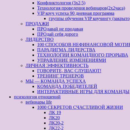
Конфликтология (3х2,5)
Технология проведения вебинаров(2х2часа)
VIP коуч успеха 90 дневная программа
группы обучения VIP коучингу (закрыто
ПРОДАЖИ
ПРОдавай не продавая
ПРОдай себя дорого
ЛИДЕРСТВО
100 СПОСОБОВ НЕФИНАНСОВОЙ МОТИ
ПАРАДИГМА ЛИДЕРСТВА
ТЕХНОЛОГИИ КОМАНДНОГО ПРОРЫВА
УПРАВЛЕНИЕ ИЗМЕНЕНИЯМИ
ЛИЧНАЯ ЭФФЕКТИВНОСТЬ
ГОВОРИТЕ, ВАС СЛУШАЮТ!
ТРЕНИНГ ТРЕНЕРОВ
МЫ — КОМАНДА УСПЕХА
КОМАНДА ПОБЕДИТЕЛЕЙ
ИНТЕРАКТИВНЫЕ ИГРЫ ДЛЯ КОМАНДЫ
психология отношений
вебинары life
1000 СЕКРЕТОВ СЧАСТЛИВОЙ ЖИЗНИ
ЛК 19
ЛК20
ЛК20-2
ЛК22-2