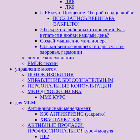
ЛК8
ЛК9
LIFEкоуч. Прощение. Открой сердце любви
ПСС2 ЗАПИСЬ ВЕБИНАРА
(ЗАКРЫТО)
20 секретов любовных отношений. Как
купаться в любви каждый день?
Создай мышление миллионера
Обыкновенное волшебство для счастья,
здоровья, гармонии
личные консультации
EMDR сессии
управление мозгом
ПОТОК ИЗОБИЛИЯ
УПРАВЛЕНИЕ БЕССОЗНАТЕЛЬНЫМ
ПЕРСОНАЛЬНЫЕ КОНСУЛЬТАЦИИ
МЕТОД ХОСЕ СИЛЬВА
ММ6 КУРС
для MLM
Антикризисный менеджмент
К30 АНТИКРИЗИС (закрыто)
ХВАСТАЛКИ К30
АКТИВНЫЕ ПРОДАЖИ-
ПРОФЕССИОНАЛЬНО! курс 4 модуля
ПР2