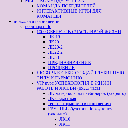
МЫ — КОМАНДА УСПЕХА
КОМАНДА ПОБЕДИТЕЛЕЙ
ИНТЕРАКТИВНЫЕ ИГРЫ ДЛЯ
КОМАНДЫ
психология отношений
вебинары life
1000 СЕКРЕТОВ СЧАСТЛИВОЙ ЖИЗНИ
ЛК 19
ЛК20
ЛК20-2
ЛК22-2
ЛК38
ПРЕДНАЗНАЧЕНИЕ
ПРОЩЕНИЕ
ЛЮБОВЬ К СЕБЕ. СОЗДАЙ ГЛУБИННУЮ
СИЛУ И ГАРМОНИЮ
VIP курс УСПЕХОЛОГИЯ В ЖИЗНИ,
РАБОТЕ И ЛЮБВИ (8х2,5 часа)
ЛК материалы для вебинаров (закрыто)
ЛК я красивая
тест на гармонию в отношениях
ГРУППЫ обучения life коучингу
(закрыто)
ЛК10
ЛК11