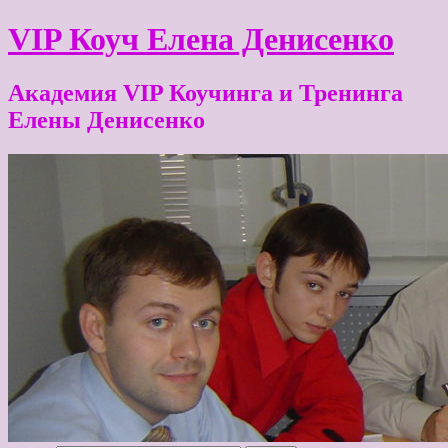
VIP Коуч Елена Денисенко
Академия VIP Коучинга и Тренинга
Елены Денисенко