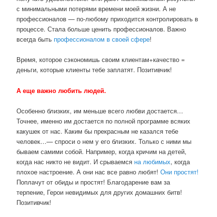
с минимальными потерями времени моей жизни. А не
профессионалов — по-любому приходится контролировать в
процессе. Стала больше ценить профессионалов. Важно
всегда быть
профессионалом в своей сфере
!
Время, которое сэкономишь своим клиентам+качество =
деньги, которые клиенты тебе заплатят. Позитивчик!
А еще важно любить людей.
Особенно близких, им меньше всего любви достается…
Точнее, именно им достается по полной программе всяких
какушек от нас. Каким бы прекрасным не казался тебе
человек…
— спроси о нем у его близких. Только с ними мы
бываем самими собой. Например, когда кричим на детей,
когда нас никто не видит. И срываемся
на любимых
, когда
плохое настроение. А они нас все равно любят!
Они простят!
Поплачут от обиды и простят! Благодарение вам за
терпение, Герои невидимых для других домашних битв!
Позитивчик!