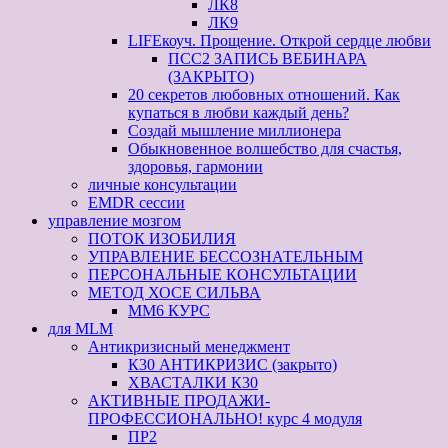
ЛК8
ЛК9
LIFEкоуч. Прощение. Открой сердце любви
ПСС2 ЗАПИСЬ ВЕБИНАРА
(ЗАКРЫТО)
20 секретов любовных отношений. Как
купаться в любви каждый день?
Создай мышление миллионера
Обыкновенное волшебство для счастья,
здоровья, гармонии
личные консультации
EMDR сессии
управление мозгом
ПОТОК ИЗОБИЛИЯ
УПРАВЛЕНИЕ БЕССОЗНАТЕЛЬНЫМ
ПЕРСОНАЛЬНЫЕ КОНСУЛЬТАЦИИ
МЕТОД ХОСЕ СИЛЬВА
ММ6 КУРС
для MLM
Антикризисный менеджмент
К30 АНТИКРИЗИС (закрыто)
ХВАСТАЛКИ К30
АКТИВНЫЕ ПРОДАЖИ-
ПРОФЕССИОНАЛЬНО! курс 4 модуля
ПР2