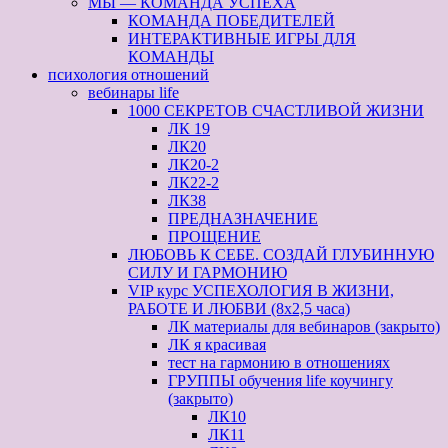
МЫ — КОМАНДА УСПЕХА
КОМАНДА ПОБЕДИТЕЛЕЙ
ИНТЕРАКТИВНЫЕ ИГРЫ ДЛЯ
КОМАНДЫ
психология отношений
вебинары life
1000 СЕКРЕТОВ СЧАСТЛИВОЙ ЖИЗНИ
ЛК 19
ЛК20
ЛК20-2
ЛК22-2
ЛК38
ПРЕДНАЗНАЧЕНИЕ
ПРОЩЕНИЕ
ЛЮБОВЬ К СЕБЕ. СОЗДАЙ ГЛУБИННУЮ
СИЛУ И ГАРМОНИЮ
VIP курс УСПЕХОЛОГИЯ В ЖИЗНИ,
РАБОТЕ И ЛЮБВИ (8х2,5 часа)
ЛК материалы для вебинаров (закрыто)
ЛК я красивая
тест на гармонию в отношениях
ГРУППЫ обучения life коучингу
(закрыто)
ЛК10
ЛК11