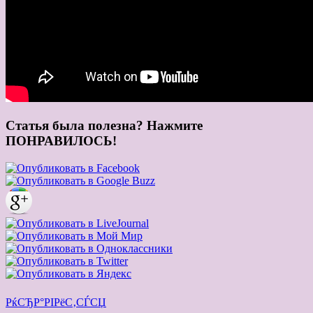
Статья была полезна? Нажмите
ПОНРАВИЛОСЬ!
РќСЂР°РІРёС‚СЃСЏ