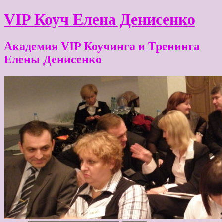
VIP Коуч Елена Денисенко
Академия VIP Коучинга и Тренинга
Елены Денисенко